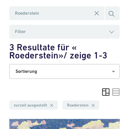
Filter
3 Resultate
für
«
Filtern nach
Roederstein»
/
zeige 1-3
Datierung
Gattung
zurzeit ausgestellt
Roederstein
Kunstströmung
Malerei
C 1[1] Malerei 19. Jh. CH
Bildnis
(
(
1
3
)
)
(
1
)